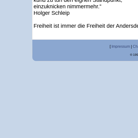
kund zu tun den eignen Standpunkt,
einzuknicken nimmermehr.”
Holger Schleip
Freiheit ist immer die Freiheit der Ande
[
Impressum
|
Ch
© 199