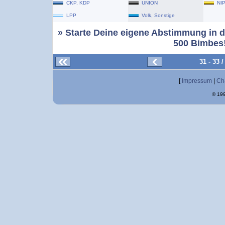
CKP, KDP
UNION
NI
LPP
Volk, Sonstige
» Starte Deine eigene Abstimmung in d
500 Bimbes!
31 - 33
[
Impressum
|
Ch
© 199