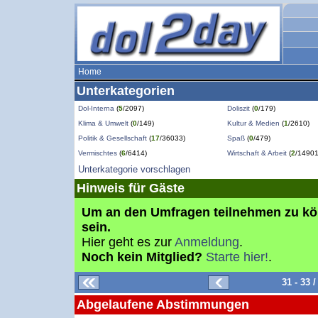
Home
Unterkategorien
Dol-Interna
(
5
/2097)
Doliszit
(
0
/179)
Klima & Umwelt
(
0
/149)
Kultur & Medien
(
1
/2610)
Politik & Gesellschaft
(
17
/36033)
Spaß
(
0
/479)
Vermischtes
(
6
/6414)
Wirtschaft & Arbeit
(
2
/14901
Unterkategorie vorschlagen
Hinweis für Gäste
Um an den Umfragen teilnehmen zu k
sein.
Hier geht es zur
Anmeldung
.
Noch kein Mitglied?
Starte hier!
.
31 - 33
Abgelaufene Abstimmungen