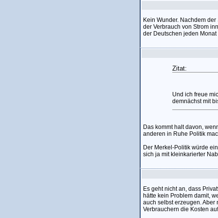
Kein Wunder. Nachdem der St
der Verbrauch von Strom inn
der Deutschen jeden Monat a
Zitat:
Und ich freue mic
demnächst mit bi
Das kommt halt davon, wenn
anderen in Ruhe Politik ma
Der Merkel-Politik würde eine
sich ja mit kleinkarierter Na
Es geht nicht an, dass Priv
hätte kein Problem damit, w
auch selbst erzeugen. Aber
Verbrauchern die Kosten au