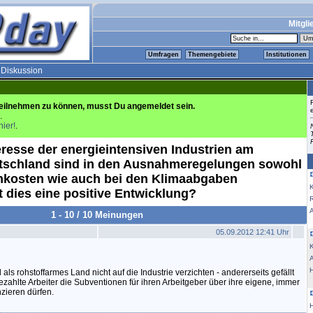
Mitgli
Umfragen
Themengebiete
Institutionen
>
Diskussion
eilnehmen zu können, musst Du angemeldet sein.
.
hier!
.
eresse der energieintensiven Industrien am
tschland sind in den Ausnahmeregelungen sowohl
mkosten wie auch bei den Klimaabgaben
K
t dies eine positive Entwicklung?
1 - 10 / 10 Meinungen
05.09.2012 12:41 Uhr
K
als rohstoffarmes Land nicht auf die Industrie verzichten - andererseits gefällt
bezahlte Arbeiter die Subventionen für ihren Arbeitgeber über ihre eigene, immer
zieren dürfen.