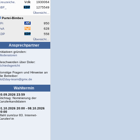
reuzeiche.
1930064
SBF_
1275549
Übersicht...
Partei-Bimbes
Pi
950
PsA
628
KDP
558
Übersicht...
Ansprechpartner
Initiativen gründen:
Moderatoren
Beschwerden über Doler:
Schiedsgericht
Sonstige Fragen und Hinweise an
die Betreiber:
dol2day-team@gmx.de
Wahltermin
20.09.2026 23:59
Stichtag: Nominierung der
Kanzlerkandidaten
01.10.2026 20:00 - 08.10.2026
20:00
Wahl zum/zur 83. Internet-
Kanzler/-in