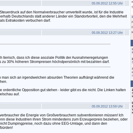
K
05.09.2012 12:55 Uhr
euerdruck auf den Normalverbraucher umverteilt wurde, ist für die Industrie
erhalb Deutschlands statt anderer Länder ein Standortvorteil, den die Mehrheit
ls Extrakosten verbuchen darf.
F
05.09.2012 13:27 Uhr
h tierisch, dass ich diese asoziale Politik der Ausnahmeregelungen
s zu 30% höheren Strompreisen höchstpersönlich mit bezahlen darf.
 man sich an irgendwelchen absurden Theorien aufhängt während die
chen.
 ordentliche Opposition gut stehen - leider gibt es die nicht. Die Linken halten
belschau auf.
05.09.2012 13:59 Uhr
atverbraucher die Energie von Großverbrauchern subventionieren müssen! Ich
enn diese Industrien ihren Strom mindestens zum Erzeugerpreis beziehen, oder
 nicht Dumpingpreise, noch dazu ohne EEG-Umlage, und dann den
fbürden!