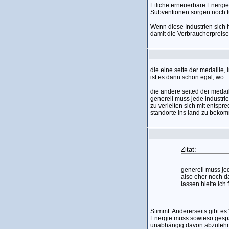
Etliche erneuerbare Energie
Subventionen sorgen noch für
Wenn diese Industrien sich
damit die Verbraucherpreis
die eine seite der medaille,
ist es dann schon egal, wo.
die andere seited der medail
generell muss jede industri
zu verleiten sich mit entspr
standorte ins land zu beko
Zitat:
generell muss je
also eher noch d
lassen hielte ich
Stimmt. Andererseits gibt e
Energie muss sowieso gespa
unabhängig davon abzuleh