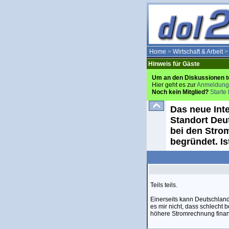
Home
>
Wirtschaft & Arbeit
Hinweis für Gäste
Um an den Diskussionen t
Hier geht es zur
Anmeldung
Noch kein Mitglied?
Starte 
Das neue Int
Standort Deu
bei den Stro
begründet. Is
Teils teils.
Einerseits kann Deutschland 
es mir nicht, dass schlecht 
höhere Stromrechnung finan