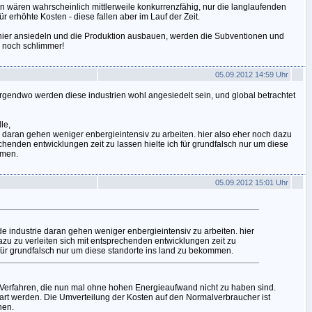
n wären wahrscheinlich mittlerweile konkurrenzfähig, nur die langlaufenden
 erhöhte Kosten - diese fallen aber im Lauf der Zeit.
 hier ansiedeln und die Produktion ausbauen, werden die Subventionen und
e noch schlimmer!
05.09.2012 14:59 Uhr
 irgendwo werden diese industrien wohl angesiedelt sein, und global betrachtet
le,
e daran gehen weniger enbergieintensiv zu arbeiten. hier also eher noch dazu
echenden entwicklungen zeit zu lassen hielte ich für grundfalsch nur um diese
mmen.
05.09.2012 15:01 Uhr
de industrie daran gehen weniger enbergieintensiv zu arbeiten. hier
azu zu verleiten sich mit entsprechenden entwicklungen zeit zu
 für grundfalsch nur um diese standorte ins land zu bekommen.
s Verfahren, die nun mal ohne hohen Energieaufwand nicht zu haben sind.
rt werden. Die Umverteilung der Kosten auf den Normalverbraucher ist
nen.