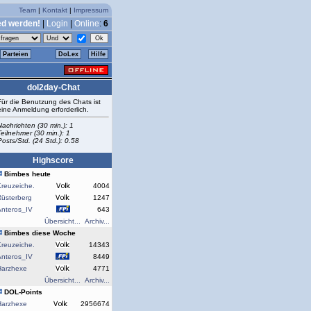
Team
|
Kontakt
|
Impressum
ed werden!
|
Login
|
Online
:
6
Parteien
DoLex
Hilfe
dol2day-Chat
Für die Benutzung des Chats ist
eine Anmeldung erforderlich.
Nachrichten (30 min.): 1
Teilnehmer (30 min.): 1
Posts/Std. (24 Std.): 0.58
Highscore
Bimbes heute
reuzeiche.
4004
Rüsterberg
1247
Anteros_IV
643
Übersicht...
Archiv...
Bimbes diese Woche
reuzeiche.
14343
Anteros_IV
8449
Harzhexe
4771
Übersicht...
Archiv...
DOL-Points
Harzhexe
2956674