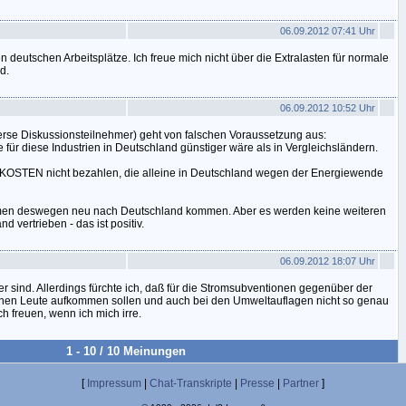
06.09.2012 07:41 Uhr
n deutschen Arbeitsplätze. Ich freue mich nicht über die Extralasten für normale
d.
06.09.2012 10:52 Uhr
erse Diskussionsteilnehmer) geht von falschen Voraussetzung aus:
 für diese Industrien in Deutschland günstiger wäre als in Vergleichsländern.
KOSTEN nicht bezahlen, die alleine in Deutschland wegen der Energiewende
hmen deswegen neu nach Deutschland kommen. Aber es werden keine weiteren
vertrieben - das ist positiv.
06.09.2012 18:07 Uhr
ier sind. Allerdings fürchte ich, daß für die Stromsubventionen gegenüber der
leinen Leute aufkommen sollen und auch bei den Umweltauflagen nicht so genau
h freuen, wenn ich mich irre.
1 - 10 / 10 Meinungen
[
Impressum
|
Chat-Transkripte
|
Presse
|
Partner
]