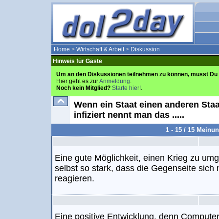
Home
>
Wirtschaft & Arbeit
>
Diskussion
Hinweis für Gäste
Um an den Diskussionen teilnehmen zu können, musst Du 
Hier geht es zur
Anmeldung
.
Noch kein Mitglied?
Starte hier!
.
Wenn ein Staat einen anderen Staa
infiziert nennt man das .....
1 - 15 / 15 Meinu
Eine gute Möglichkeit, einen Krieg zu um
selbst so stark, dass die Gegenseite sich n
reagieren.
Eine positive Entwicklung, denn Computer 