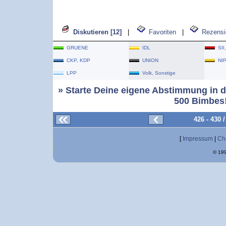
Diskutieren [12]
|
Favoriten
|
Rezensi
GRUENE
IDL
SII
CKP, KDP
UNION
NI
LPP
Volk, Sonstige
» Starte Deine eigene Abstimmung in d
500 Bimbes!
426 - 430
[
Impressum
|
Ch
© 199