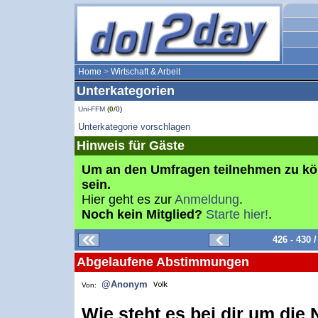
Home
>
Wirtschaft & Arbeit
Unterkategorien
Uni-FFM
(
0
/0)
Unterkategorie vorschlagen
Hinweis für Gäste
Um an den Umfragen teilnehmen zu k
sein.
Hier geht es zur
Anmeldung
.
Noch kein Mitglied?
Starte hier!
.
426 - 430
Abgelaufene Abstimmungen
@Anonym
Von:
Wie steht es bei dir um di