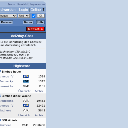
Team
|
Kontakt
|
Impressum
ed werden!
|
Login
|
Online
:
7
Parteien
DoLex
Hilfe
dol2day-Chat
Für die Benutzung des Chats ist
eine Anmeldung erforderlich.
Nachrichten (30 min.): 0
Teilnehmer (30 min.): 0
Posts/Std. (24 Std.): 0.08
Highscore
Bimbes heute
Anteros_IV
1518
Fransecky.
1315
reuzeiche.
1181
Übersicht...
Archiv...
Bimbes diese Woche
reuzeiche.
19453
Anteros_IV
12451
Harzhexe
5643
Übersicht...
Archiv...
DOL-Points
Harzhexe
2928468