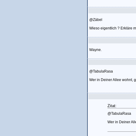
@Zäbel
Wieso eigentlich ? Erkläre m
Wayne.
@TabulaRasa
Wer in Deiner Allee wohnt, g
Zitat:
@TabulaRasa
Wer in Deiner All