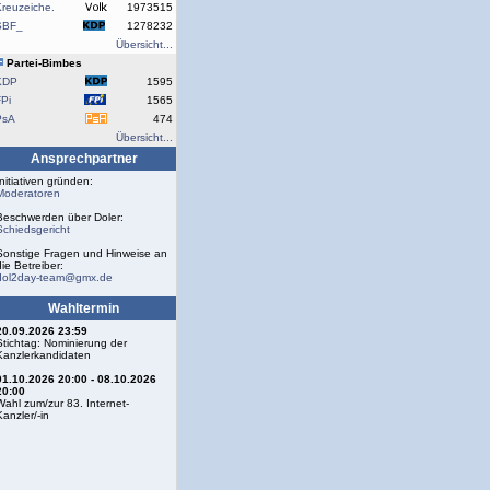
reuzeiche.
1973515
SBF_
1278232
Übersicht...
Partei-Bimbes
KDP
1595
Pi
1565
PsA
474
Übersicht...
Ansprechpartner
Initiativen gründen:
Moderatoren
Beschwerden über Doler:
Schiedsgericht
Sonstige Fragen und Hinweise an
die Betreiber:
dol2day-team@gmx.de
Wahltermin
20.09.2026 23:59
Stichtag: Nominierung der
Kanzlerkandidaten
01.10.2026 20:00 - 08.10.2026
20:00
Wahl zum/zur 83. Internet-
Kanzler/-in