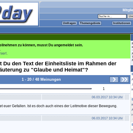
Mitgli
Umfragen
Themengebiete
Institutionen
eilnehmen zu können, musst Du angemeldet sein.
.
hier!
.
t Du den Text der Einheitsliste im Rahmen der
uterung zu "Glaube und Heimat"?
1 - 20 / 48 Meinungen
.
1
K
06.03.2017 10:34 Uhr
K
ndet euer Gefallen. Ist es doch auch eines der Leitmotive dieser Bewegung.
06.03.2017 10:34 Uhr