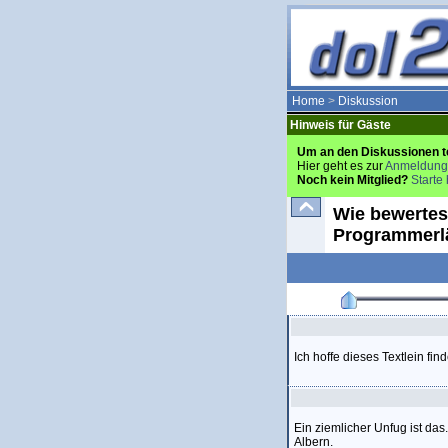
Home
>
Diskussion
Hinweis für Gäste
Um an den Diskussionen t
Hier geht es zur
Anmeldung
Noch kein Mitglied?
Starte 
Wie bewertes
Programmerlä
Ich hoffe dieses Textlein fi
Ein ziemlicher Unfug ist das.
Albern.