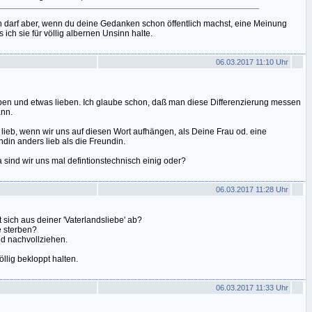
Ich darf aber, wenn du deine Gedanken schon öffentlich machst, eine Meinung
 ich sie für völlig albernen Unsinn halte.
06.03.2017 11:10 Uhr
en und etwas lieben. Ich glaube schon, daß man diese Differenzierung messen
ann.
 lieb, wenn wir uns auf diesen Wort aufhängen, als Deine Frau od. eine
din anders lieb als die Freundin.
a sind wir uns mal defintionstechnisch einig oder?
06.03.2017 11:28 Uhr
t sich aus deiner 'Vaterlandsliebe' ab?
e sterben?
nd nachvollziehen.
öllig bekloppt halten.
06.03.2017 11:33 Uhr