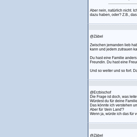
Aber nein, natürlich nicht. 
dazu haben, oder? Z.B., dass
@Zäbel
Zwischen jemanden lieb hab
kann und jedem zutrauen k
Du hast eine Familie anders
Freundin. Du hast eine Freun
Und so weiter und so fort. D
@Erzbischof
Die Frage ist doch, was leite
Würdest du für deine Famili
Das könnte ich verstehen u
Aber für 'dein Land'?
Wenn ja, würde ich das für v
@Zäbel