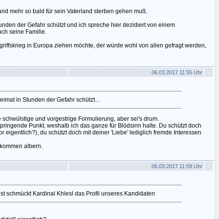
and mehr so bald für sein Vaterland sterben gehen muß.
unden der Gefahr schützt und ich spreche hier dezidiert von einem
uch seine Familie.
riffskrieg in Europa ziehen möchte, der würde wohl von allen gefragt werden,
06.03.2017 11:55 Uhr
imat in Stunden der Gefahr schützt...
e schwülstige und vorgestrige Formulierung, aber sei's drum.
springende Punkt, weshalb ich das ganze für Blödsinn halte. Du schützt doch
r eigentlich?), du schützt doch mit deiner 'Liebe' lediglich fremde Interessen
lkommen albern.
06.03.2017 11:59 Uhr
st schmückt Kardinal Khlesl das Profil unseres Kandidaten