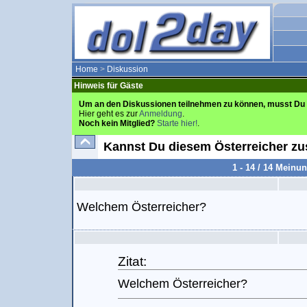
Home
>
Diskussion
Hinweis für Gäste
Um an den Diskussionen teilnehmen zu können, musst Du 
Hier geht es zur
Anmeldung
.
Noch kein Mitglied?
Starte hier!
.
Kannst Du diesem Österreicher z
1 - 14 / 14 Meinu
Welchem Österreicher?
Zitat:
Welchem Österreicher?