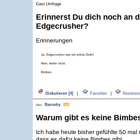
Gast-Umfrage
Erinnerst Du dich noch an 
Edgecrusher?
Erinnerungen
Ja, Edgecrusher war ein prima Doler!
Nein, leider nicht.
Bimbes
Diskutieren [4]
|
Favoriten
|
Rezensio
Barneby
Von:
Warum gibt es keine Bimbe
Ich habe heute bisher gefühlte 50 mal r
dass es dafür keine Bimbes gibt.