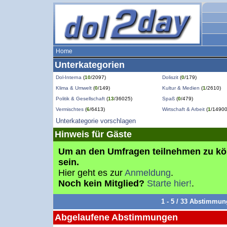
Home
Unterkategorien
Dol-Interna
(
10
/2097)
Doliszit
(
0
/179)
Klima & Umwelt
(
0
/149)
Kultur & Medien
(
1
/2610)
Politik & Gesellschaft
(
13
/36025)
Spaß
(
0
/479)
Vermischtes
(
6
/6413)
Wirtschaft & Arbeit
(
1
/14900
Unterkategorie vorschlagen
Hinweis für Gäste
Um an den Umfragen teilnehmen zu k
sein.
Hier geht es zur
Anmeldung
.
Noch kein Mitglied?
Starte hier!
.
1 - 5 / 33 Abstimmu
Abgelaufene Abstimmungen