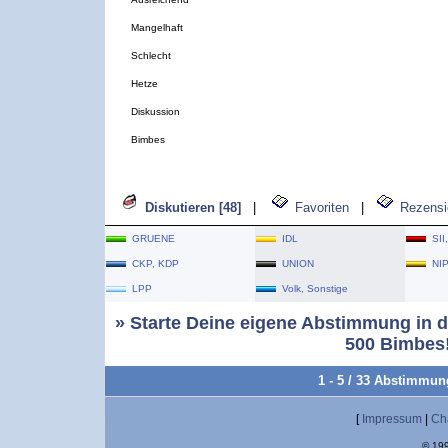
Mangelhaft
Schlecht
Hetze
Diskussion
Bimbes
Diskutieren [48]
|
Favoriten
|
Rezensi
GRUENE
IDL
SII
CKP, KDP
UNION
NI
LPP
Volk, Sonstige
» Starte Deine eigene Abstimmung in d
500 Bimbes!
1 - 5 / 33 Abstimmu
[
Impressum
|
Ch
© 199