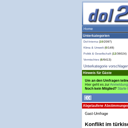
Home
Unterkategorien
Dol-Interna
(
10
/2097)
Klima & Umwelt
(
0
/149)
Politik & Gesellschaft
(
12
/36024)
Vermischtes
(
6
/6413)
Unterkategorie vorschlage
Hinweis für Gäste
Um an den Umfragen teiln
Hier geht es zur
Anmeldung
Noch kein Mitglied?
Starte 
Abgelaufene Abstimmunge
Gast-Umfrage
Konflikt im türki