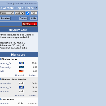
Team
|
Kontakt
|
Impressum
ed werden!
|
Login
|
Online
:
7
Parteien
DoLex
Hilfe
dol2day-Chat
Für die Benutzung des Chats ist
eine Anmeldung erforderlich.
Nachrichten (30 min.): 0
Teilnehmer (30 min.): 0
Posts/Std. (24 Std.): 0.50
Highscore
Bimbes heute
Anteros_IV
2284
Fransecky.
651
Ph1L
608
Übersicht...
Archiv...
Bimbes diese Woche
reuzeiche.
15444
Anteros_IV
10913
Harzhexe
5031
Übersicht...
Archiv...
DOL-Points
Harzhexe
2941542