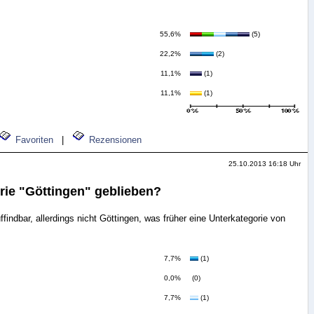
55,6%
(5)
22,2%
(2)
11,1%
(1)
11,1%
(1)
Favoriten
|
Rezensionen
25.10.2013 16:18 Uhr
rie "Göttingen" geblieben?
findbar, allerdings nicht Göttingen, was früher eine Unterkategorie von
7,7%
(1)
0,0%
(0)
7,7%
(1)