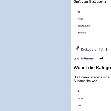
Gruß vom Gastleser :)
Ja
Nein
Enthaltung
Bimbes
Diskutieren [5]
|
@Anonym
Von:
Wo ist die Katego
Die Home-Kategorie ist auf
Südamerika war.
Ja
Nein
Da