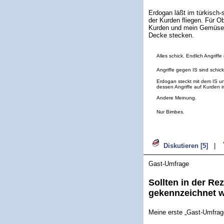
Erdogan läßt im türkisch-
der Kurden fliegen. Für Ob
Kurden und mein Gemüsehä
Decke stecken.
Alles schick. Endlich Angriff
Angriffe gegen IS sind schick
Erdogan steckt mit dem IS un
dessen Angriffe auf Kurden i
Andere Meinung.
Nur Bimbes.
Diskutieren [5]
|
Gast-Umfrage
Sollten in der Re
gekennzeichnet 
Meine erste „Gast-Umfrage