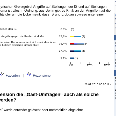
K
syrischen Grenzgebiet Angriffe auf Stellungen der IS und auf Stellungen
ama ist alles in Ordnung, aus Berlin gibt es Kritik an den Angriffen auf die
ndler um die Ecke meint, dass IS und Erdogan sowieso unter einer
F
e gegen den IS.
0,0%
(0)
, Angriffe gegen die Kurden sind Mist.
27,3%
(3)
ter einer Decke oder freut sich zumindest über
36,4%
(4)
m türkisch-syrischen Grenzgebiet.
27,3%
(3)
9,1%
(1)
Favoriten
|
Rezensionen
26.07.2015 00:00 Uhr
zension die „Gast-Umfragen“ auch als solche
werden?
“ wurde entweder gelöscht oder mehrheitlich abgelehnt.