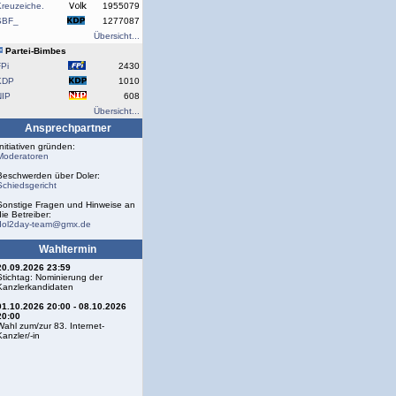
reuzeiche.
1955079
SBF_
1277087
Übersicht...
Partei-Bimbes
Pi
2430
KDP
1010
NIP
608
Übersicht...
Ansprechpartner
Initiativen gründen:
Moderatoren
Beschwerden über Doler:
Schiedsgericht
Sonstige Fragen und Hinweise an
die Betreiber:
dol2day-team@gmx.de
Wahltermin
20.09.2026 23:59
Stichtag: Nominierung der
Kanzlerkandidaten
01.10.2026 20:00 - 08.10.2026
20:00
Wahl zum/zur 83. Internet-
Kanzler/-in