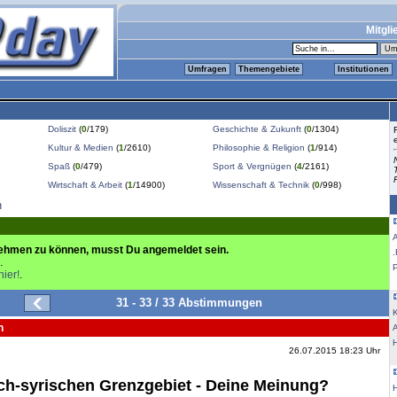
Mitgli
Umfragen
Themengebiete
Institutionen
Doliszit
(
0
/179)
Geschichte & Zukunft
(
0
/1304)
Kultur & Medien
(
1
/2610)
Philosophie & Religion
(
1
/914)
Spaß
(
0
/479)
Sport & Vergnügen
(
4
/2161)
Wirtschaft & Arbeit
(
1
/14900)
Wissenschaft & Technik
(
0
/998)
n
ehmen zu können, musst Du angemeldet sein.
.
.
hier!
.
31 - 33 / 33 Abstimmungen
K
n
26.07.2015 18:23 Uhr
sch-syrischen Grenzgebiet - Deine Meinung?