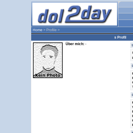
Home
> Profile >
s Profil
Über mich:
-