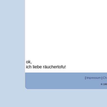
ok,
ich liebe räuchertofu!
[
Impressum
|
Ch
© 199