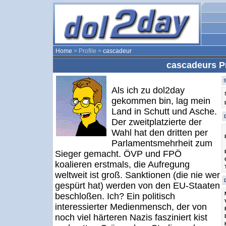
Home
> Profile >
cascadeur
cascadeurs Pr
Als ich zu dol2day
gekommen bin, lag mein
Land in Schutt und Asche.
Der zweitplatzierte der
Wahl hat den dritten per
Parlamentsmehrheit zum
Sieger gemacht. ÖVP und FPÖ
koalieren erstmals, die Aufregung
weltweit ist groß. Sanktionen (die nie wer
gespürt hat) werden von den EU-Staaten
beschloßen. Ich? Ein politisch
interessierter Medienmensch, der von
noch viel härteren Nazis fasziniert kist