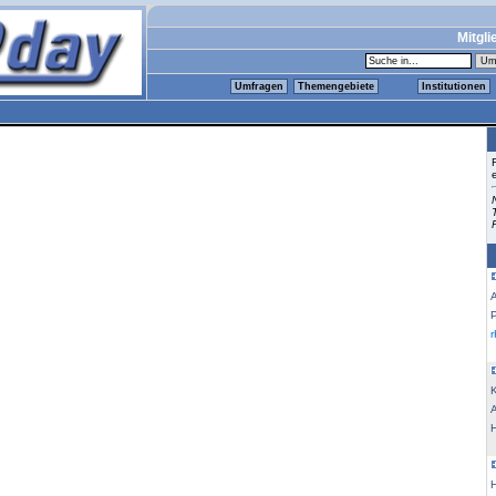
Mitgli
Umfragen
Themengebiete
Institutionen
K