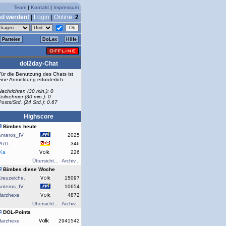
Team
|
Kontakt
|
Impressum
ed werden!
|
Login
|
Online
:
2
Parteien
DoLex
Hilfe
dol2day-Chat
Für die Benutzung des Chats ist
eine Anmeldung erforderlich.
Nachrichten (30 min.): 0
Teilnehmer (30 min.): 0
Posts/Std. (24 Std.): 0.67
Highscore
Bimbes heute
Anteros_IV
2025
Ph1L
346
rKa
226
Übersicht...
Archiv...
Bimbes diese Woche
reuzeiche.
15097
Anteros_IV
10654
Harzhexe
4872
Übersicht...
Archiv...
DOL-Points
Harzhexe
2941542