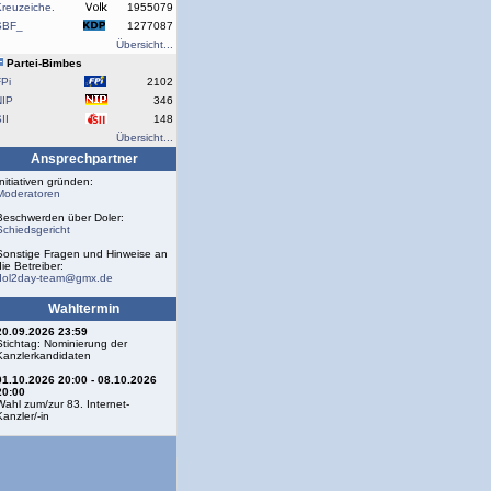
reuzeiche.
1955079
SBF_
1277087
Übersicht...
Partei-Bimbes
Pi
2102
NIP
346
II
148
Übersicht...
Ansprechpartner
Initiativen gründen:
Moderatoren
Beschwerden über Doler:
Schiedsgericht
Sonstige Fragen und Hinweise an
die Betreiber:
dol2day-team@gmx.de
Wahltermin
20.09.2026 23:59
Stichtag: Nominierung der
Kanzlerkandidaten
01.10.2026 20:00 - 08.10.2026
20:00
Wahl zum/zur 83. Internet-
Kanzler/-in