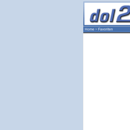
Home
>
Favoriten