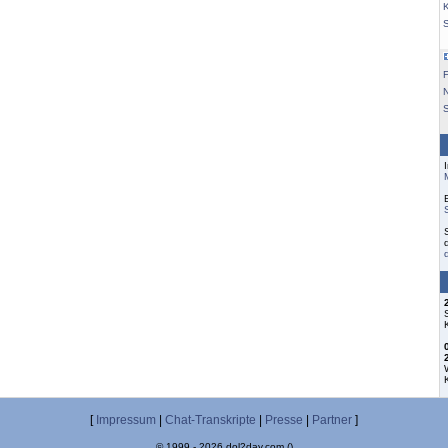
K
F
S
[
Impressum
|
Chat-Transkripte
|
Presse
|
Partner
]
© 1999 - 2026 dol2day.com ()