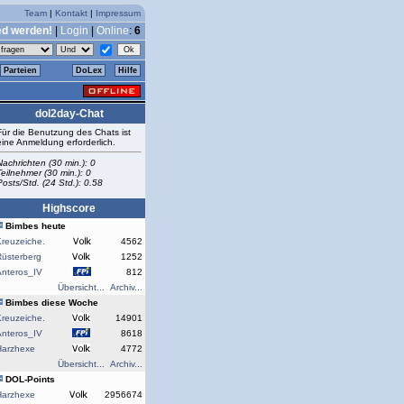
Team
|
Kontakt
|
Impressum
ed werden!
|
Login
|
Online
:
6
Parteien
DoLex
Hilfe
dol2day-Chat
Für die Benutzung des Chats ist
eine Anmeldung erforderlich.
Nachrichten (30 min.): 0
Teilnehmer (30 min.): 0
Posts/Std. (24 Std.): 0.58
Highscore
Bimbes heute
reuzeiche.
4562
Rüsterberg
1252
Anteros_IV
812
Übersicht...
Archiv...
Bimbes diese Woche
reuzeiche.
14901
Anteros_IV
8618
Harzhexe
4772
Übersicht...
Archiv...
DOL-Points
Harzhexe
2956674