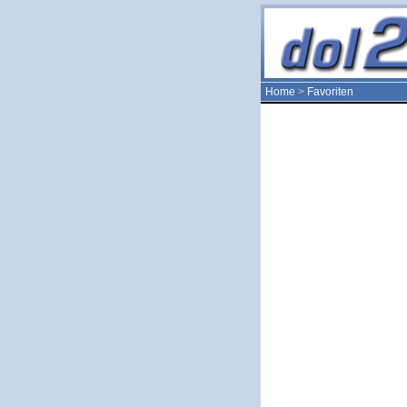
Home
>
Favoriten