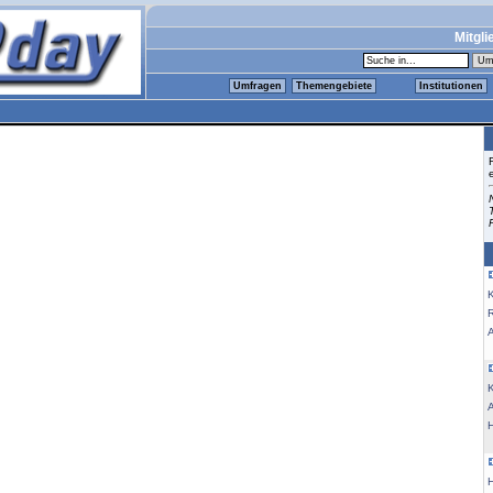
Mitgli
Umfragen
Themengebiete
Institutionen
K
K