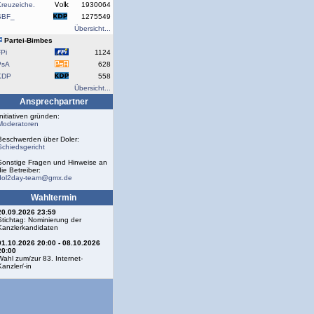
reuzeiche.
1930064
SBF_
1275549
Übersicht...
Partei-Bimbes
Pi
1124
PsA
628
KDP
558
Übersicht...
Ansprechpartner
Initiativen gründen:
Moderatoren
Beschwerden über Doler:
Schiedsgericht
Sonstige Fragen und Hinweise an
die Betreiber:
dol2day-team@gmx.de
Wahltermin
20.09.2026 23:59
Stichtag: Nominierung der
Kanzlerkandidaten
01.10.2026 20:00 - 08.10.2026
20:00
Wahl zum/zur 83. Internet-
Kanzler/-in