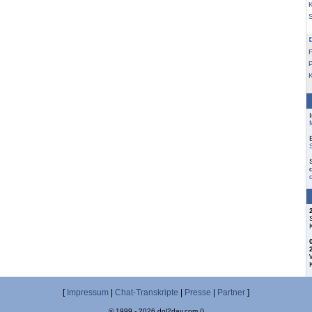
K
F
[
Impressum
|
Chat-Transkripte
|
Presse
|
Partner
]
© 1999 - 2026 dol2day.com ()