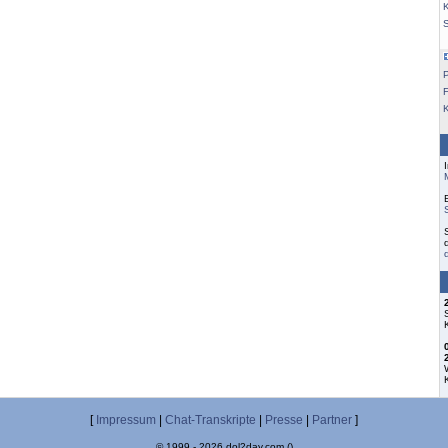
K
F
[
Impressum
|
Chat-Transkripte
|
Presse
|
Partner
]
© 1999 - 2026 dol2day.com ()