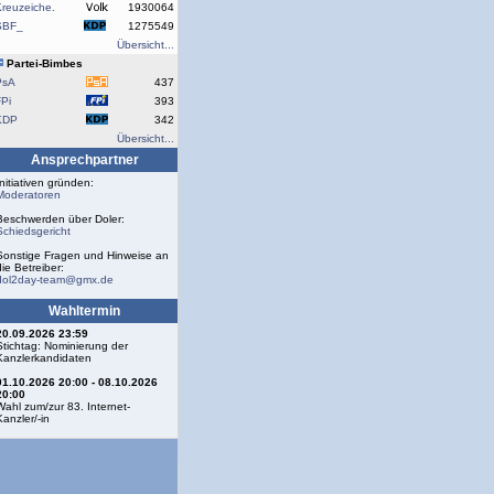
reuzeiche.
1930064
SBF_
1275549
Übersicht...
Partei-Bimbes
PsA
437
Pi
393
KDP
342
Übersicht...
Ansprechpartner
Initiativen gründen:
Moderatoren
Beschwerden über Doler:
Schiedsgericht
Sonstige Fragen und Hinweise an
die Betreiber:
dol2day-team@gmx.de
Wahltermin
20.09.2026 23:59
Stichtag: Nominierung der
Kanzlerkandidaten
01.10.2026 20:00 - 08.10.2026
20:00
Wahl zum/zur 83. Internet-
Kanzler/-in