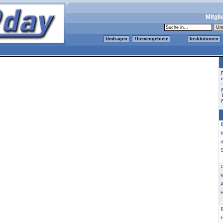
Mitgli
Umfragen
Themengebiete
Institutionen
K
K