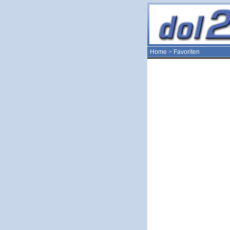
Home
>
Favoriten