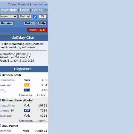
Team
|
Kontakt
|
Impressum
ed werden!
|
Login
|
Online
:
6
Parteien
DoLex
Hilfe
dol2day-Chat
Für die Benutzung des Chats ist
eine Anmeldung erforderlich.
Nachrichten (30 min.): 1
Teilnehmer (30 min.): 1
Posts/Std. (24 Std.): 0.29
Highscore
Bimbes heute
reuzeiche.
482
denk.mal
284
SBF_
248
Übersicht...
Archiv...
Bimbes diese Woche
reuzeiche.
10821
Anteros_IV
7984
Harzhexe
4253
Übersicht...
Archiv...
DOL-Points
Harzhexe
2956674