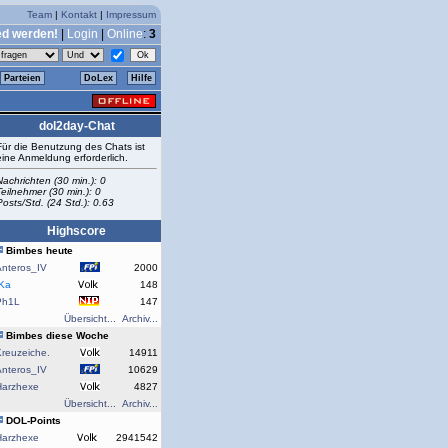
Team
|
Kontakt
|
Impressum
ed werden!
|
Login
|
Online
:
3
Parteien
DoLex
Hilfe
dol2day-Chat
Für die Benutzung des Chats ist
eine Anmeldung erforderlich.
Nachrichten (30 min.): 0
Teilnehmer (30 min.): 0
Posts/Std. (24 Std.): 0.63
Highscore
Bimbes heute
Anteros_IV
2000
rKa
148
Ph1L
147
Übersicht...
Archiv...
Bimbes diese Woche
reuzeiche.
14911
Anteros_IV
10629
Harzhexe
4827
Übersicht...
Archiv...
DOL-Points
Harzhexe
2941542