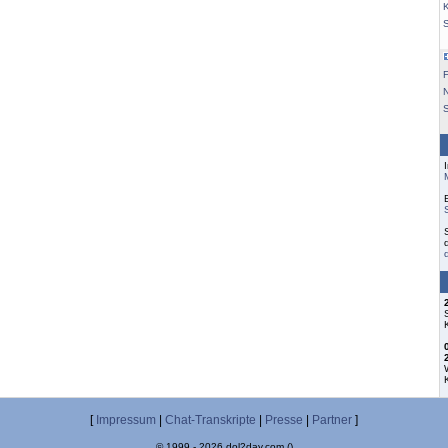
K
F
S
[
Impressum
|
Chat-Transkripte
|
Presse
|
Partner
]
© 1999 - 2026 dol2day.com ()