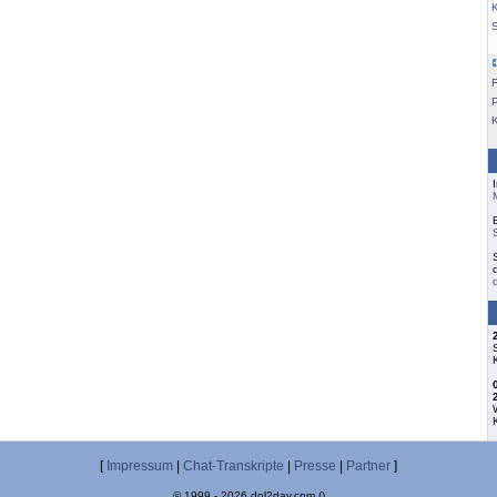
K
F
[
Impressum
|
Chat-Transkripte
|
Presse
|
Partner
]
© 1999 - 2026 dol2day.com ()