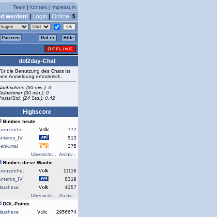
Team
|
Kontakt
|
Impressum
ed werden!
|
Login
|
Online
:
5
Parteien
DoLex
Hilfe
dol2day-Chat
Für die Benutzung des Chats ist
eine Anmeldung erforderlich.
Nachrichten (30 min.): 0
Teilnehmer (30 min.): 0
Posts/Std. (24 Std.): 0.42
Highscore
Bimbes heute
reuzeiche.
777
Anteros_IV
513
denk.mal
375
Übersicht...
Archiv...
Bimbes diese Woche
reuzeiche.
11116
Anteros_IV
8319
Harzhexe
4357
Übersicht...
Archiv...
DOL-Points
Harzhexe
2956674