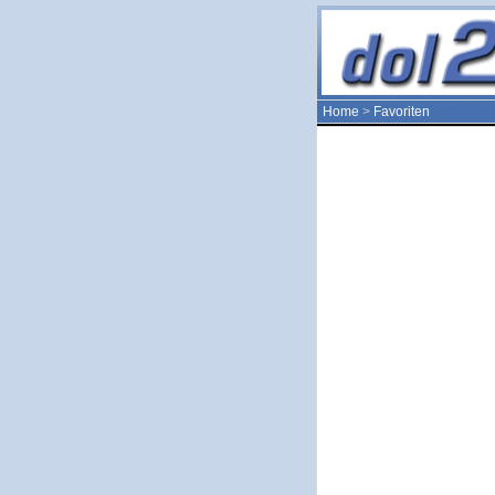
Home
>
Favoriten