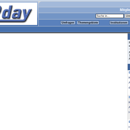
Mitgli
Umfragen
Themengebiete
Institutionen
K
K