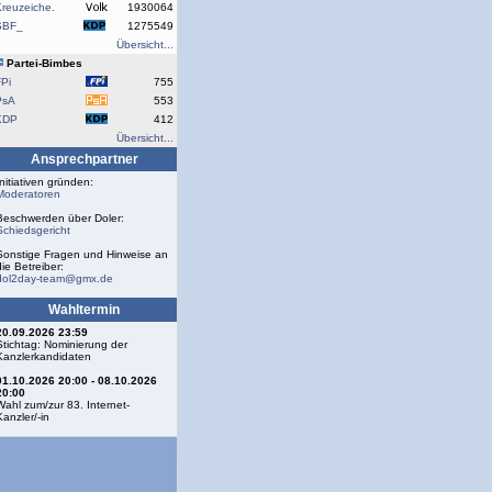
reuzeiche.
1930064
SBF_
1275549
Übersicht...
Partei-Bimbes
Pi
755
PsA
553
KDP
412
Übersicht...
Ansprechpartner
Initiativen gründen:
Moderatoren
Beschwerden über Doler:
Schiedsgericht
Sonstige Fragen und Hinweise an
die Betreiber:
dol2day-team@gmx.de
Wahltermin
20.09.2026 23:59
Stichtag: Nominierung der
Kanzlerkandidaten
01.10.2026 20:00 - 08.10.2026
20:00
Wahl zum/zur 83. Internet-
Kanzler/-in