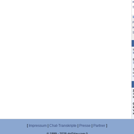
K
F
S
[
Impressum
|
Chat-Transkripte
|
Presse
|
Partner
]
© 1999 - 2026 dol2day.com ()