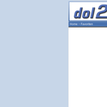
Home
>
Favoriten