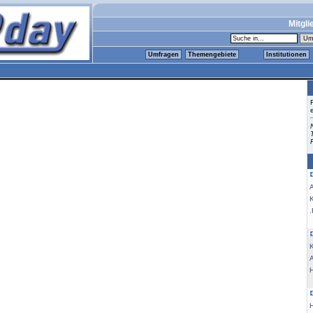
Mitgli
Umfragen
Themengebiete
Institutionen
K
.
K