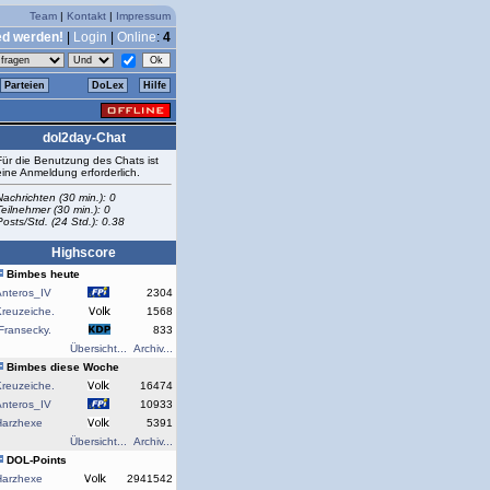
Team
|
Kontakt
|
Impressum
ed werden!
|
Login
|
Online
:
4
Parteien
DoLex
Hilfe
dol2day-Chat
Für die Benutzung des Chats ist
eine Anmeldung erforderlich.
Nachrichten (30 min.): 0
Teilnehmer (30 min.): 0
Posts/Std. (24 Std.): 0.38
Highscore
Bimbes heute
Anteros_IV
2304
reuzeiche.
1568
Fransecky.
833
Übersicht...
Archiv...
Bimbes diese Woche
reuzeiche.
16474
Anteros_IV
10933
Harzhexe
5391
Übersicht...
Archiv...
DOL-Points
Harzhexe
2941542