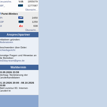
reuzeiche.
1955079
SBF_
1277087
Übersicht...
Partei-Bimbes
Pi
2450
KDP
1250
II
638
Übersicht...
Ansprechpartner
Initiativen gründen:
Moderatoren
Beschwerden über Doler:
Schiedsgericht
Sonstige Fragen und Hinweise an
die Betreiber:
dol2day-team@gmx.de
Wahltermin
20.09.2026 23:59
Stichtag: Nominierung der
Kanzlerkandidaten
01.10.2026 20:00 - 08.10.2026
20:00
Wahl zum/zur 83. Internet-
Kanzler/-in