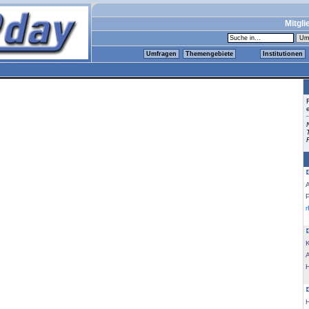
Mitgli
Umfragen
Themengebiete
Institutionen
K