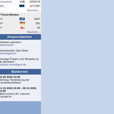
reuzeiche.
1955079
SBF_
1277087
Übersicht...
Partei-Bimbes
Pi
2067
NIP
301
II
93
Übersicht...
Ansprechpartner
Initiativen gründen:
Moderatoren
Beschwerden über Doler:
Schiedsgericht
Sonstige Fragen und Hinweise an
die Betreiber:
dol2day-team@gmx.de
Wahltermin
20.09.2026 23:59
Stichtag: Nominierung der
Kanzlerkandidaten
01.10.2026 20:00 - 08.10.2026
20:00
Wahl zum/zur 83. Internet-
Kanzler/-in