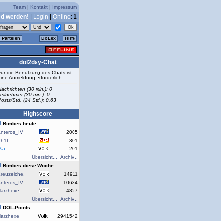
Team
|
Kontakt
|
Impressum
ed werden!
|
Login
|
Online
:
1
Parteien
DoLex
Hilfe
dol2day-Chat
Für die Benutzung des Chats ist
eine Anmeldung erforderlich.
Nachrichten (30 min.): 0
Teilnehmer (30 min.): 0
Posts/Std. (24 Std.): 0.63
Highscore
Bimbes heute
Anteros_IV
2005
Ph1L
301
rKa
201
Übersicht...
Archiv...
Bimbes diese Woche
reuzeiche.
14911
Anteros_IV
10634
Harzhexe
4827
Übersicht...
Archiv...
DOL-Points
Harzhexe
2941542