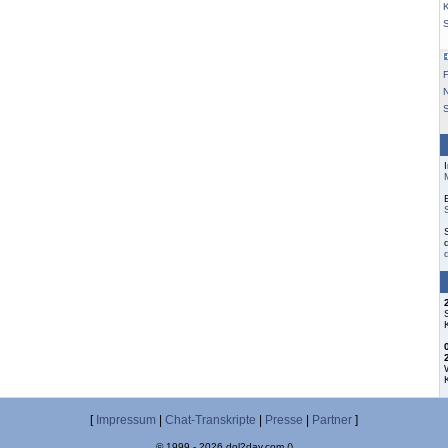
K
F
S
[
Impressum
|
Chat-Transkripte
|
Presse
|
Partner
]
© 1999 - 2026 dol2day.com ()