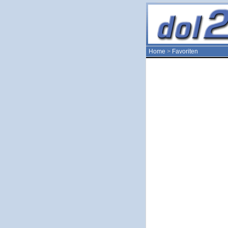
Home
>
Favoriten