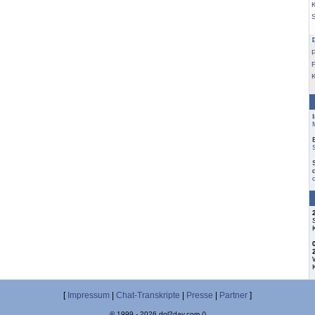
K
F
[
Impressum
|
Chat-Transkripte
|
Presse
|
Partner
]
© 1999 - 2026 dol2day.com ()