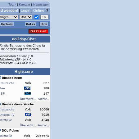
Team
|
Kontakt
|
Impressum
ed werden!
|
Login
|
Online
:
7
Parteien
DoLex
Hilfe
dol2day-Chat
Für die Benutzung des Chats ist
eine Anmeldung erforderlich.
Nachrichten (30 min.): 0
Teilnehmer (30 min.): 0
Posts/Std. (24 Std.): 0.13
Highscore
Bimbes heute
reuzeiche.
327
User
180
SBF_
147
Übersicht...
Archiv...
Bimbes diese Woche
reuzeiche.
10666
Anteros_IV
7916
Harzhexe
4248
Übersicht...
Archiv...
DOL-Points
Harzhexe
2956674