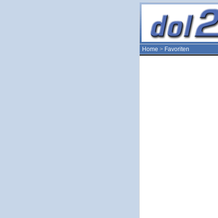
Home
>
Favoriten