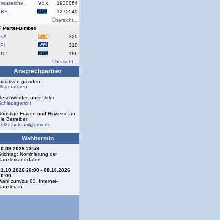
reuzeiche.
1930064
SBF_
1275549
Übersicht...
Partei-Bimbes
PsA
320
Pi
310
KDP
186
Übersicht...
Ansprechpartner
Initiativen gründen:
Moderatoren
Beschwerden über Doler:
Schiedsgericht
Sonstige Fragen und Hinweise an
die Betreiber:
dol2day-team@gmx.de
Wahltermin
20.09.2026 23:59
Stichtag: Nominierung der
Kanzlerkandidaten
01.10.2026 20:00 - 08.10.2026
20:00
Wahl zum/zur 83. Internet-
Kanzler/-in