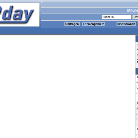
Mitgli
Umfragen
Themengebiete
Institutionen
K
K