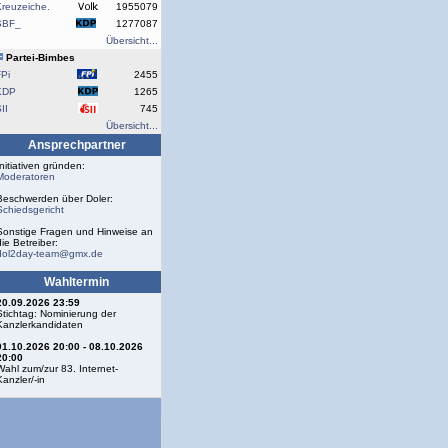
reuzeiche.
1955079
SBF_
1277087
Übersicht...
Partei-Bimbes
Pi
2455
KDP
1265
II
745
Übersicht...
Ansprechpartner
Initiativen gründen:
Moderatoren
Beschwerden über Doler:
Schiedsgericht
Sonstige Fragen und Hinweise an
die Betreiber:
dol2day-team@gmx.de
Wahltermin
20.09.2026 23:59
Stichtag: Nominierung der
Kanzlerkandidaten
01.10.2026 20:00 - 08.10.2026
20:00
Wahl zum/zur 83. Internet-
Kanzler/-in