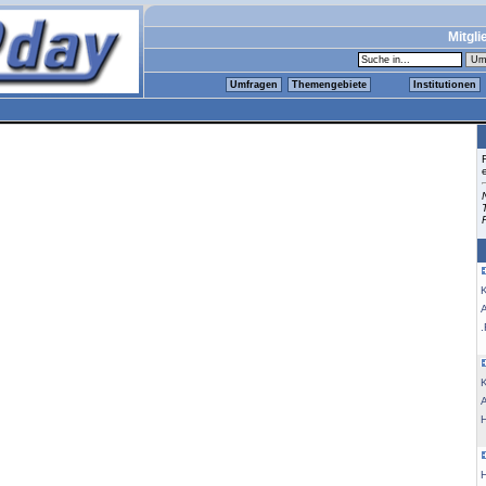
Mitgli
Umfragen
Themengebiete
Institutionen
K
.
K