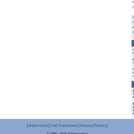
K
F
S
[
Impressum
|
Chat-Transkripte
|
Presse
|
Partner
]
© 1999 - 2026 dol2day.com ()