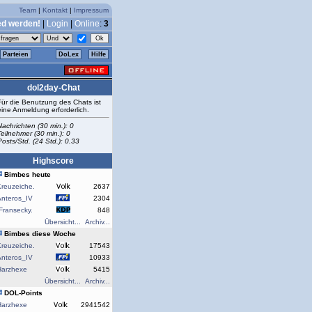
Team
|
Kontakt
|
Impressum
ed werden!
|
Login
|
Online
:
3
Parteien
DoLex
Hilfe
dol2day-Chat
Für die Benutzung des Chats ist
eine Anmeldung erforderlich.
Nachrichten (30 min.): 0
Teilnehmer (30 min.): 0
Posts/Std. (24 Std.): 0.33
Highscore
Bimbes heute
reuzeiche.
2637
Anteros_IV
2304
Fransecky.
848
Übersicht...
Archiv...
Bimbes diese Woche
reuzeiche.
17543
Anteros_IV
10933
Harzhexe
5415
Übersicht...
Archiv...
DOL-Points
Harzhexe
2941542