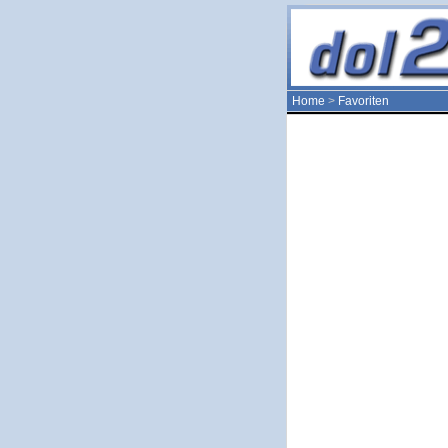
Home
>
Favoriten