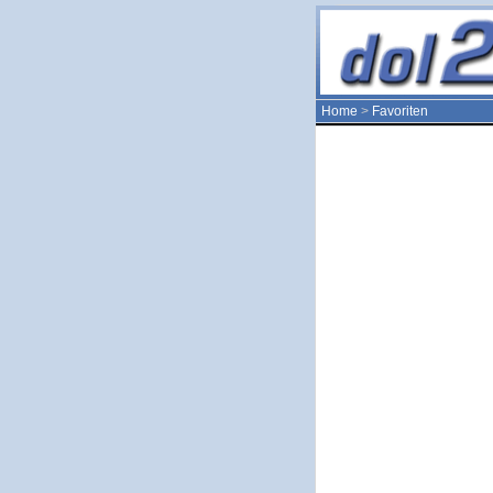
Home
>
Favoriten