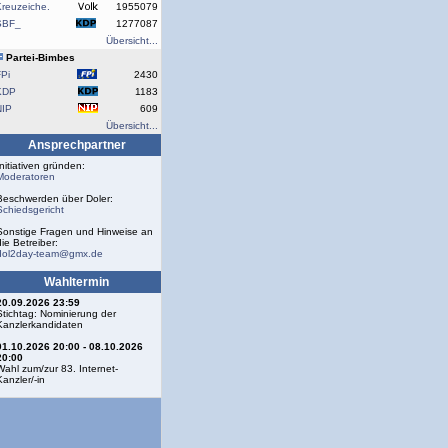
reuzeiche.
1955079
SBF_
1277087
Übersicht...
Partei-Bimbes
Pi
2430
KDP
1183
NIP
609
Übersicht...
Ansprechpartner
Initiativen gründen:
Moderatoren
Beschwerden über Doler:
Schiedsgericht
Sonstige Fragen und Hinweise an
die Betreiber:
dol2day-team@gmx.de
Wahltermin
20.09.2026 23:59
Stichtag: Nominierung der
Kanzlerkandidaten
01.10.2026 20:00 - 08.10.2026
20:00
Wahl zum/zur 83. Internet-
Kanzler/-in