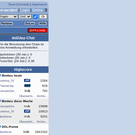
Team
|
Kontakt
|
Impressum
ed werden!
|
Login
|
Online
:
3
Parteien
DoLex
Hilfe
dol2day-Chat
Für die Benutzung des Chats ist
eine Anmeldung erforderlich.
Nachrichten (30 min.): 0
Teilnehmer (30 min.): 0
Posts/Std. (24 Std.): 0.38
Highscore
Bimbes heute
Anteros_IV
2284
Fransecky.
818
reuzeiche.
782
Übersicht...
Archiv...
Bimbes diese Woche
reuzeiche.
15688
Anteros_IV
10913
Harzhexe
5201
Übersicht...
Archiv...
DOL-Points
Harzhexe
2941542