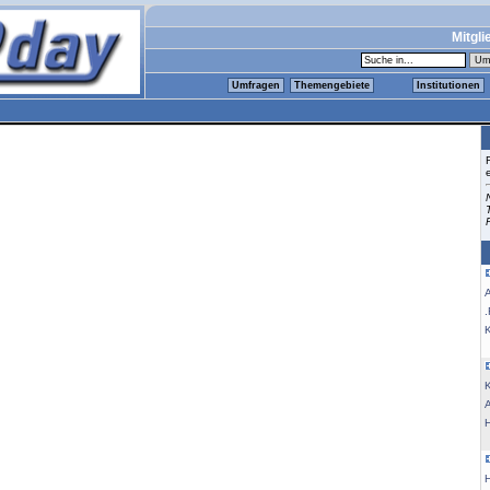
Mitgli
Umfragen
Themengebiete
Institutionen
.
K
K