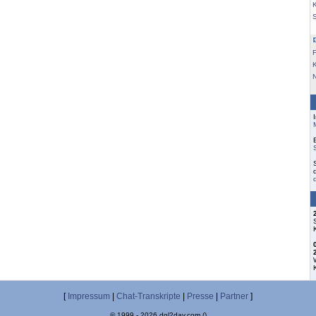
K
F
[
Impressum
|
Chat-Transkripte
|
Presse
|
Partner
]
© 1999 - 2026 dol2day.com ()