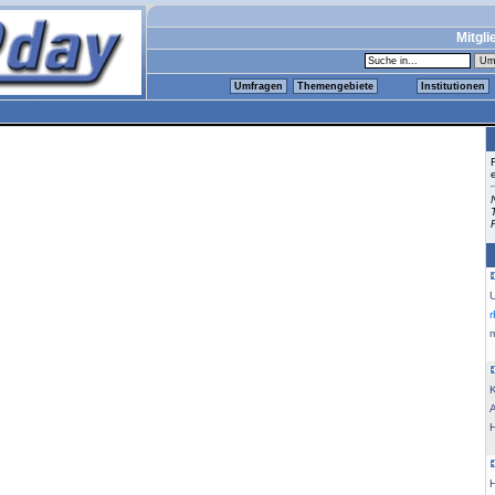
Mitgli
Umfragen
Themengebiete
Institutionen
m
K