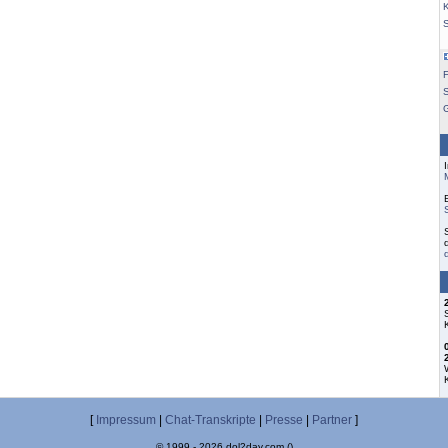
K
F
S
[
Impressum
|
Chat-Transkripte
|
Presse
|
Partner
]
© 1999 - 2026 dol2day.com ()