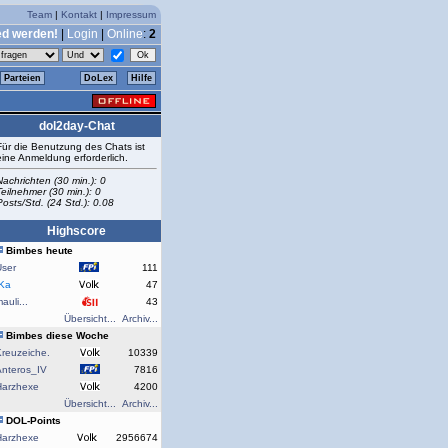
Team
|
Kontakt
|
Impressum
ed werden!
|
Login
|
Online
:
2
Parteien
DoLex
Hilfe
dol2day-Chat
Für die Benutzung des Chats ist
eine Anmeldung erforderlich.
Nachrichten (30 min.): 0
Teilnehmer (30 min.): 0
Posts/Std. (24 Std.): 0.08
Highscore
Bimbes heute
User
111
rKa
47
auli...
43
Übersicht...
Archiv...
Bimbes diese Woche
reuzeiche.
10339
Anteros_IV
7816
Harzhexe
4200
Übersicht...
Archiv...
DOL-Points
Harzhexe
2956674