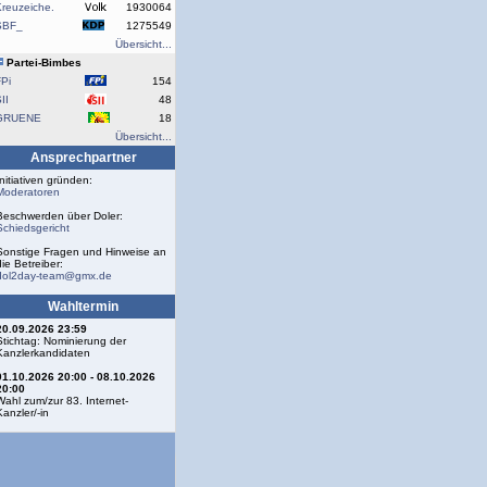
reuzeiche.
1930064
SBF_
1275549
Übersicht...
Partei-Bimbes
Pi
154
II
48
GRUENE
18
Übersicht...
Ansprechpartner
Initiativen gründen:
Moderatoren
Beschwerden über Doler:
Schiedsgericht
Sonstige Fragen und Hinweise an
die Betreiber:
dol2day-team@gmx.de
Wahltermin
20.09.2026 23:59
Stichtag: Nominierung der
Kanzlerkandidaten
01.10.2026 20:00 - 08.10.2026
20:00
Wahl zum/zur 83. Internet-
Kanzler/-in