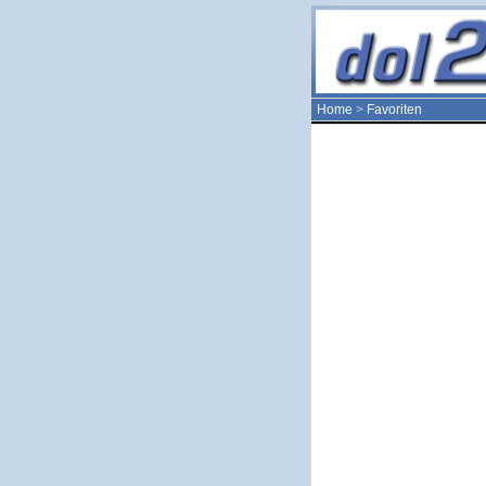
Home
>
Favoriten