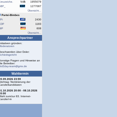
reuzeiche.
1955079
SBF_
1277087
Übersicht...
Partei-Bimbes
Pi
2430
KDP
1183
NIP
608
Übersicht...
Ansprechpartner
Initiativen gründen:
Moderatoren
Beschwerden über Doler:
Schiedsgericht
Sonstige Fragen und Hinweise an
die Betreiber:
dol2day-team@gmx.de
Wahltermin
20.09.2026 23:59
Stichtag: Nominierung der
Kanzlerkandidaten
01.10.2026 20:00 - 08.10.2026
20:00
Wahl zum/zur 83. Internet-
Kanzler/-in