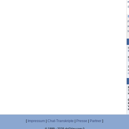
K
F
[
Impressum
|
Chat-Transkripte
|
Presse
|
Partner
]
© 1999 - 2026 dol2day.com ()