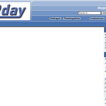
Mitgli
Umfragen
Themengebiete
Institutionen
.
K
K