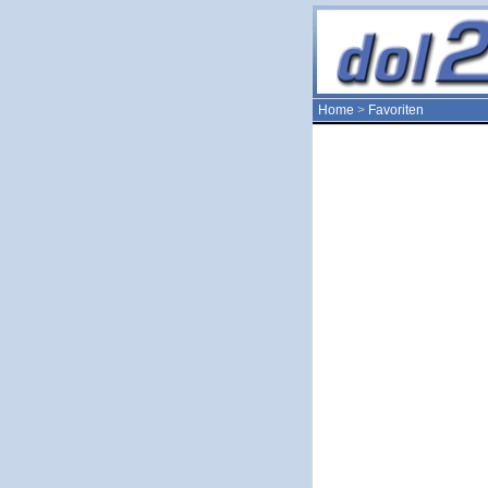
Home
>
Favoriten