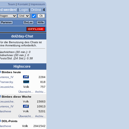
Team
|
Kontakt
|
Impressum
ed werden!
|
Login
|
Online
:
4
Parteien
DoLex
Hilfe
dol2day-Chat
Für die Benutzung des Chats ist
eine Anmeldung erforderlich.
Nachrichten (30 min.): 0
Teilnehmer (30 min.): 0
Posts/Std. (24 Std.): 0.38
Highscore
Bimbes heute
Anteros_IV
2284
Fransecky.
818
reuzeiche.
757
Übersicht...
Archiv...
Bimbes diese Woche
reuzeiche.
15663
Anteros_IV
10913
Harzhexe
5201
Übersicht...
Archiv...
DOL-Points
Harzhexe
2941542