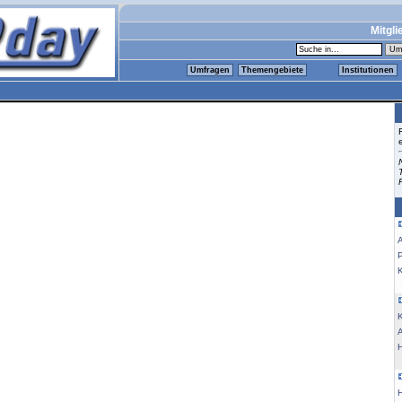
Mitgli
Umfragen
Themengebiete
Institutionen
K
K