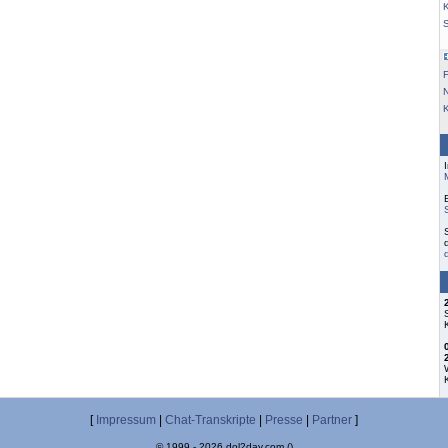
K
F
[
Impressum
|
Chat-Transkripte
|
Presse
|
Partner
]
© 1999 - 2026 dol2day.com ()