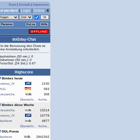
Team
|
Kontakt
|
Impressum
ed werden!
|
Login
|
Online
:
4
Parteien
DoLex
Hilfe
dol2day-Chat
Für die Benutzung des Chats ist
eine Anmeldung erforderlich.
Nachrichten (30 min.): 0
Teilnehmer (30 min.): 0
Posts/Std. (24 Std.): 0.67
Highscore
Bimbes heute
Anteros_IV
2150
Ph1L
563
reuzeiche.
308
Übersicht...
Archiv...
Bimbes diese Woche
reuzeiche.
15214
Anteros_IV
10779
Harzhexe
4877
Übersicht...
Archiv...
DOL-Points
Harzhexe
2941542