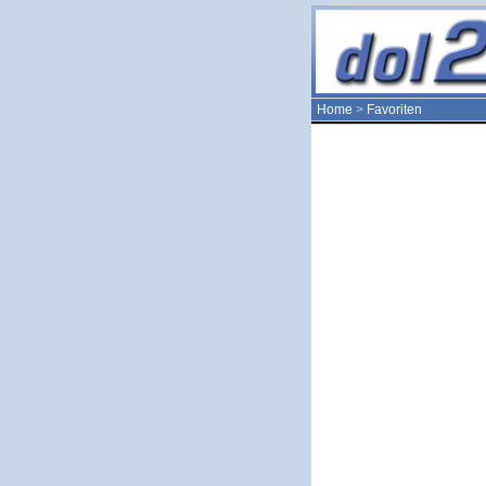
Home
>
Favoriten