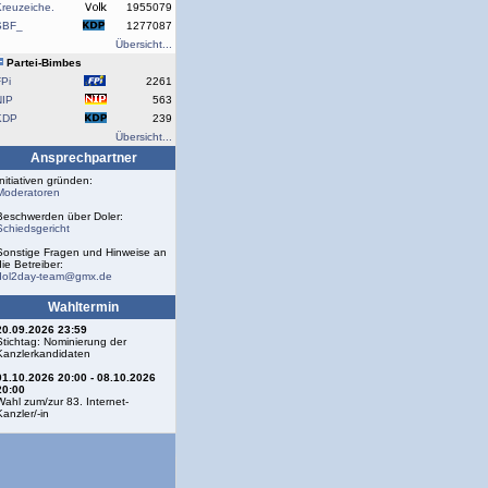
reuzeiche.
1955079
SBF_
1277087
Übersicht...
Partei-Bimbes
Pi
2261
NIP
563
KDP
239
Übersicht...
Ansprechpartner
Initiativen gründen:
Moderatoren
Beschwerden über Doler:
Schiedsgericht
Sonstige Fragen und Hinweise an
die Betreiber:
dol2day-team@gmx.de
Wahltermin
20.09.2026 23:59
Stichtag: Nominierung der
Kanzlerkandidaten
01.10.2026 20:00 - 08.10.2026
20:00
Wahl zum/zur 83. Internet-
Kanzler/-in