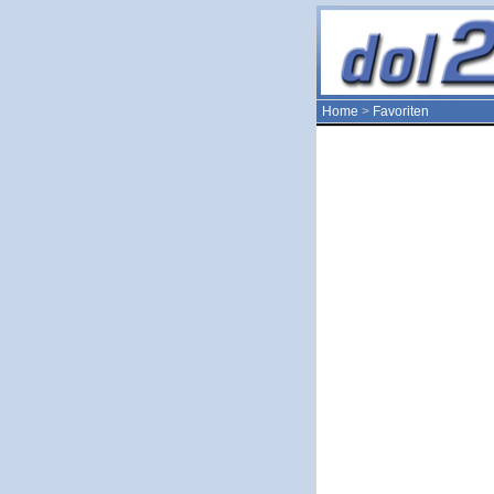
Home
>
Favoriten