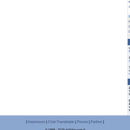
K
F
S
[
Impressum
|
Chat-Transkripte
|
Presse
|
Partner
]
© 1999 - 2026 dol2day.com ()