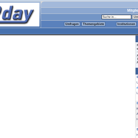
Mitgli
Umfragen
Themengebiete
Institutionen
K