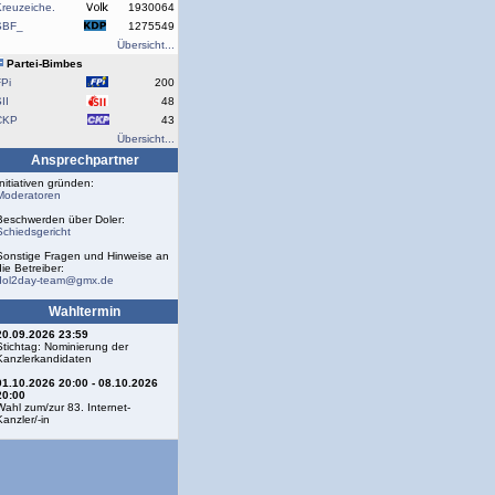
reuzeiche.
1930064
SBF_
1275549
Übersicht...
Partei-Bimbes
Pi
200
II
48
CKP
43
Übersicht...
Ansprechpartner
Initiativen gründen:
Moderatoren
Beschwerden über Doler:
Schiedsgericht
Sonstige Fragen und Hinweise an
die Betreiber:
dol2day-team@gmx.de
Wahltermin
20.09.2026 23:59
Stichtag: Nominierung der
Kanzlerkandidaten
01.10.2026 20:00 - 08.10.2026
20:00
Wahl zum/zur 83. Internet-
Kanzler/-in