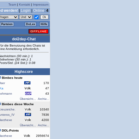
Team
|
Kontakt
|
Impressum
ed werden!
|
Login
|
Online
:
4
Parteien
DoLex
Hilfe
dol2day-Chat
Für die Benutzung des Chats ist
eine Anmeldung erforderlich.
Nachrichten (30 min.): 1
Teilnehmer (30 min.): 1
Posts/Std. (24 Std.): 0.08
Highscore
Bimbes heute
User
170
rKa
47
Lehmann
43
Übersicht...
Archiv...
Bimbes diese Woche
reuzeiche.
10340
Anteros_IV
7836
Harzhexe
4200
Übersicht...
Archiv...
DOL-Points
Harzhexe
2956674