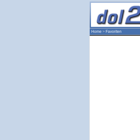
Home
>
Favoriten