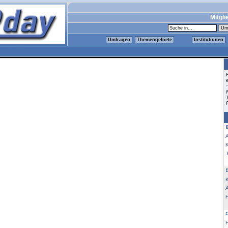
Mitgli
Umfragen
Themengebiete
Institutionen
K
.
K