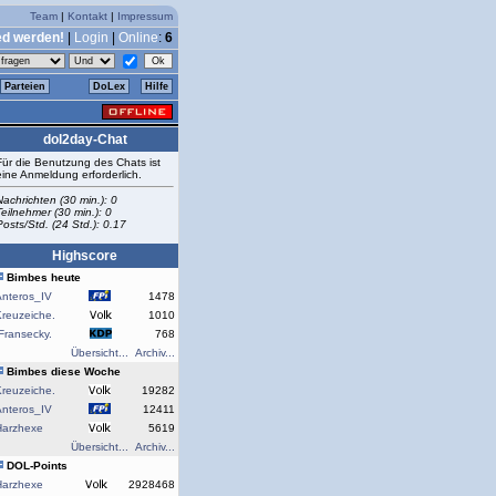
Team
|
Kontakt
|
Impressum
ed werden!
|
Login
|
Online
:
6
Parteien
DoLex
Hilfe
dol2day-Chat
Für die Benutzung des Chats ist
eine Anmeldung erforderlich.
Nachrichten (30 min.): 0
Teilnehmer (30 min.): 0
Posts/Std. (24 Std.): 0.17
Highscore
Bimbes heute
Anteros_IV
1478
reuzeiche.
1010
Fransecky.
768
Übersicht...
Archiv...
Bimbes diese Woche
reuzeiche.
19282
Anteros_IV
12411
Harzhexe
5619
Übersicht...
Archiv...
DOL-Points
Harzhexe
2928468