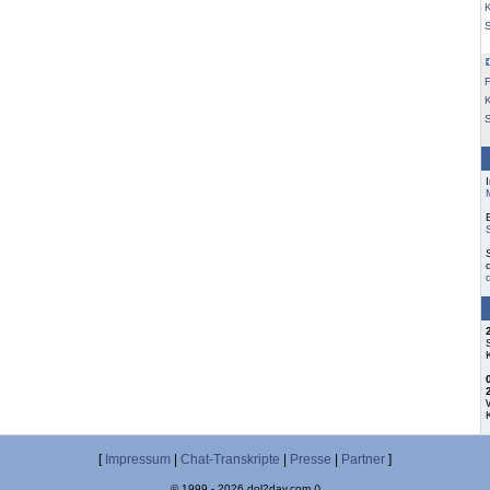
K
F
S
[
Impressum
|
Chat-Transkripte
|
Presse
|
Partner
]
© 1999 - 2026 dol2day.com ()