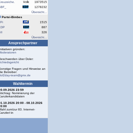
reuzeiche.
1973515
SBF_
1278232
Übersicht...
Partei-Bimbes
Pi
1515
KDP
887
II
326
Übersicht...
Ansprechpartner
Initiativen gründen:
Moderatoren
Beschwerden über Doler:
Schiedsgericht
Sonstige Fragen und Hinweise an
die Betreiber:
dol2day-team@gmx.de
Wahltermin
20.09.2026 23:59
Stichtag: Nominierung der
Kanzlerkandidaten
01.10.2026 20:00 - 08.10.2026
20:00
Wahl zum/zur 83. Internet-
Kanzler/-in