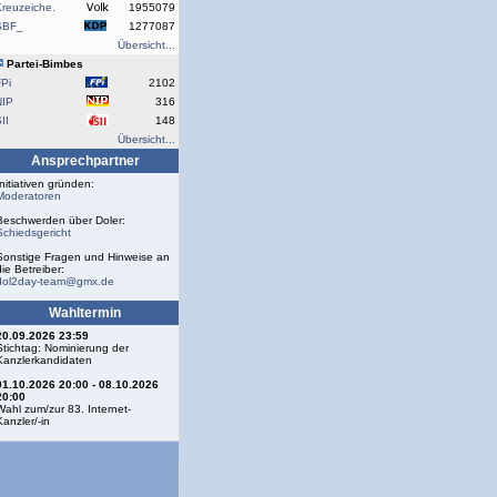
reuzeiche.
1955079
SBF_
1277087
Übersicht...
Partei-Bimbes
Pi
2102
NIP
316
II
148
Übersicht...
Ansprechpartner
Initiativen gründen:
Moderatoren
Beschwerden über Doler:
Schiedsgericht
Sonstige Fragen und Hinweise an
die Betreiber:
dol2day-team@gmx.de
Wahltermin
20.09.2026 23:59
Stichtag: Nominierung der
Kanzlerkandidaten
01.10.2026 20:00 - 08.10.2026
20:00
Wahl zum/zur 83. Internet-
Kanzler/-in