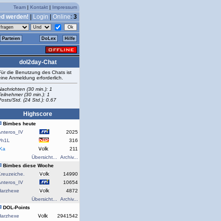
Team
|
Kontakt
|
Impressum
ed werden!
|
Login
|
Online
:
3
Parteien
DoLex
Hilfe
dol2day-Chat
Für die Benutzung des Chats ist
eine Anmeldung erforderlich.
Nachrichten (30 min.): 1
Teilnehmer (30 min.): 1
Posts/Std. (24 Std.): 0.67
Highscore
Bimbes heute
Anteros_IV
2025
Ph1L
316
rKa
211
Übersicht...
Archiv...
Bimbes diese Woche
reuzeiche.
14990
Anteros_IV
10654
Harzhexe
4872
Übersicht...
Archiv...
DOL-Points
Harzhexe
2941542