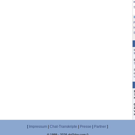
K
F
S
[
Impressum
|
Chat-Transkripte
|
Presse
|
Partner
]
© 1999 - 2026 dol2day.com ()