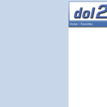
Home
>
Favoriten