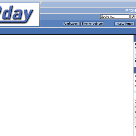
Mitgli
Umfragen
Themengebiete
Institutionen
K