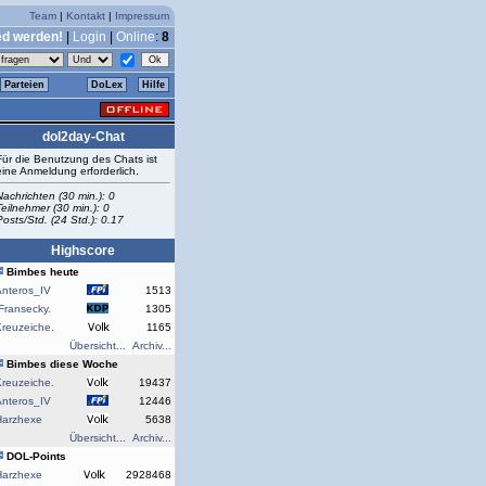
Team
|
Kontakt
|
Impressum
ed werden!
|
Login
|
Online
:
8
Parteien
DoLex
Hilfe
dol2day-Chat
Für die Benutzung des Chats ist
eine Anmeldung erforderlich.
Nachrichten (30 min.): 0
Teilnehmer (30 min.): 0
Posts/Std. (24 Std.): 0.17
Highscore
Bimbes heute
Anteros_IV
1513
Fransecky.
1305
reuzeiche.
1165
Übersicht...
Archiv...
Bimbes diese Woche
reuzeiche.
19437
Anteros_IV
12446
Harzhexe
5638
Übersicht...
Archiv...
DOL-Points
Harzhexe
2928468