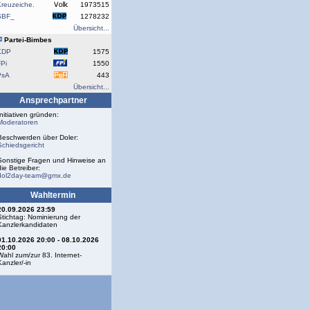
reuzeiche.
1973515
SBF_
1278232
Übersicht...
Partei-Bimbes
KDP
1575
Pi
1550
PsA
443
Übersicht...
Ansprechpartner
Initiativen gründen:
Moderatoren
Beschwerden über Doler:
Schiedsgericht
Sonstige Fragen und Hinweise an
die Betreiber:
dol2day-team@gmx.de
Wahltermin
20.09.2026 23:59
Stichtag: Nominierung der
Kanzlerkandidaten
01.10.2026 20:00 - 08.10.2026
20:00
Wahl zum/zur 83. Internet-
Kanzler/-in