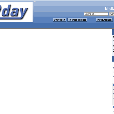
Mitgli
Umfragen
Themengebiete
Institutionen
.
K
K