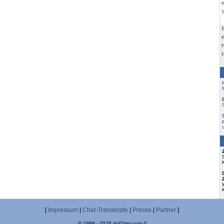
K
F
[
Impressum
|
Chat-Transkripte
|
Presse
|
Partner
]
© 1999 - 2026 dol2day.com ()