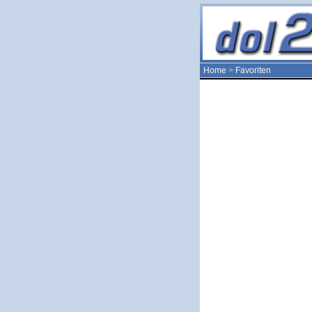
Home
>
Favoriten