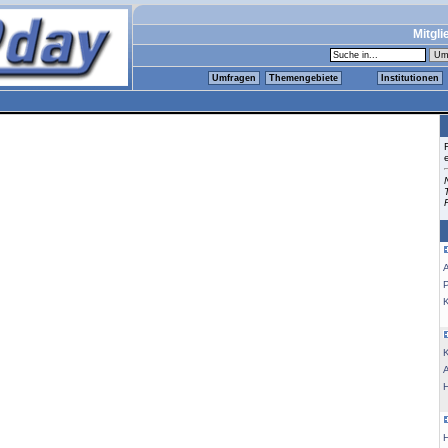
Mitgli
Umfragen
Themengebiete
Institutionen
K
K