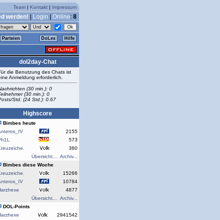
Team
|
Kontakt
|
Impressum
ed werden!
|
Login
|
Online
:
8
Parteien
DoLex
Hilfe
dol2day-Chat
Für die Benutzung des Chats ist
eine Anmeldung erforderlich.
Nachrichten (30 min.): 0
Teilnehmer (30 min.): 0
Posts/Std. (24 Std.): 0.67
Highscore
Bimbes heute
Anteros_IV
2155
Ph1L
573
reuzeiche.
360
Übersicht...
Archiv...
Bimbes diese Woche
reuzeiche.
15266
Anteros_IV
10784
Harzhexe
4877
Übersicht...
Archiv...
DOL-Points
Harzhexe
2941542