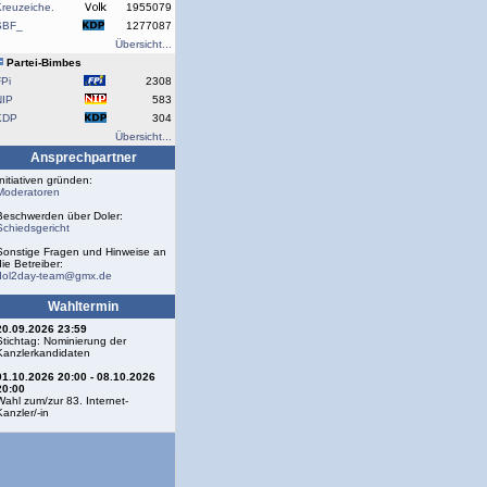
reuzeiche.
1955079
SBF_
1277087
Übersicht...
Partei-Bimbes
Pi
2308
NIP
583
KDP
304
Übersicht...
Ansprechpartner
Initiativen gründen:
Moderatoren
Beschwerden über Doler:
Schiedsgericht
Sonstige Fragen und Hinweise an
die Betreiber:
dol2day-team@gmx.de
Wahltermin
20.09.2026 23:59
Stichtag: Nominierung der
Kanzlerkandidaten
01.10.2026 20:00 - 08.10.2026
20:00
Wahl zum/zur 83. Internet-
Kanzler/-in