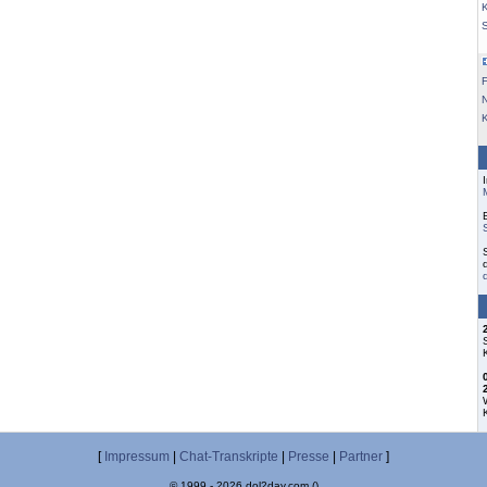
K
F
[
Impressum
|
Chat-Transkripte
|
Presse
|
Partner
]
© 1999 - 2026 dol2day.com ()