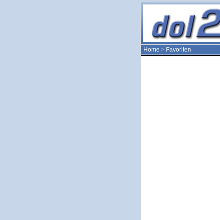
Home
>
Favoriten